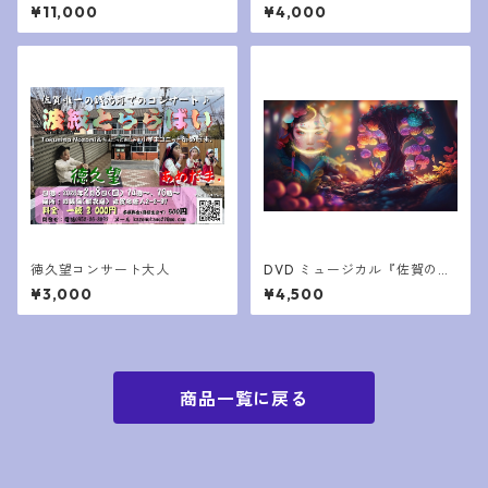
分）
の夜の夢』
¥11,000
¥4,000
徳久望コンサート大人
DVD ミュージカル『佐賀の夜
の夢』
¥3,000
¥4,500
商品一覧に戻る