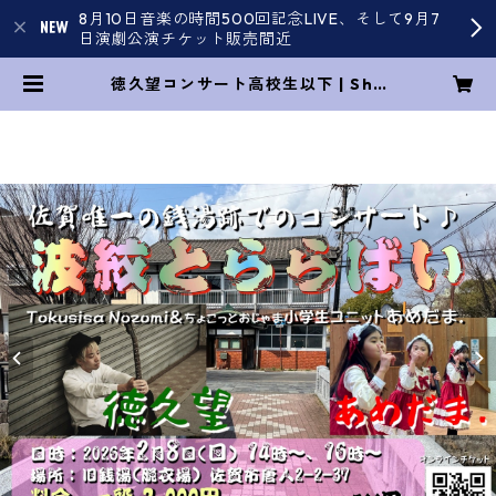
8月10日音楽の時間500回記念LIVE、そして9月7
日演劇公演チケット販売間近
徳久望コンサート高校生以下 | Sho
pOVER ROAD