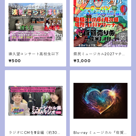
徳久望コンサート高校生以下
県民ミュージカル2027マチネ
公演仮チケット（一般席）
¥500
¥3,000
ラジオにCMを❣️全編（約30
Blu-ray ミュージカル『佐賀