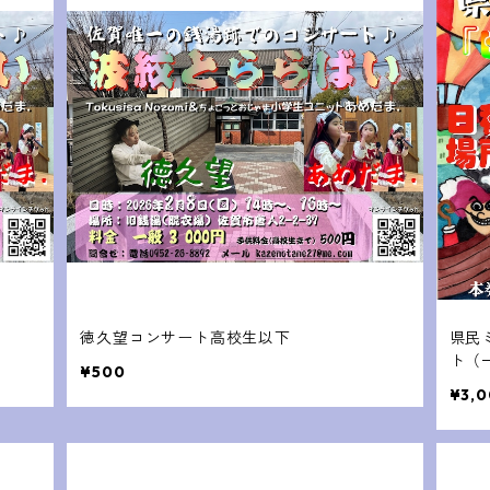
徳久望コンサート高校生以下
県民
ト（
¥500
¥3,