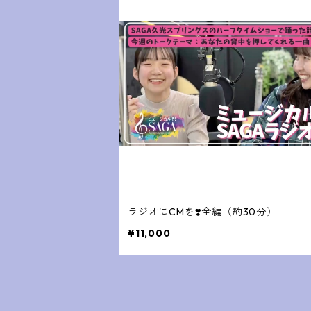
ラジオにCMを❣️全編（約30分）
¥11,000