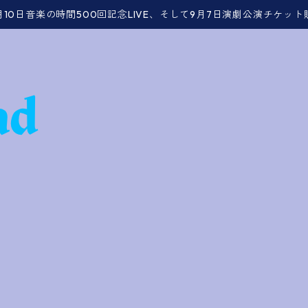
月10日音楽の時間500回記念LIVE、そして9月7日演劇公演チケッ